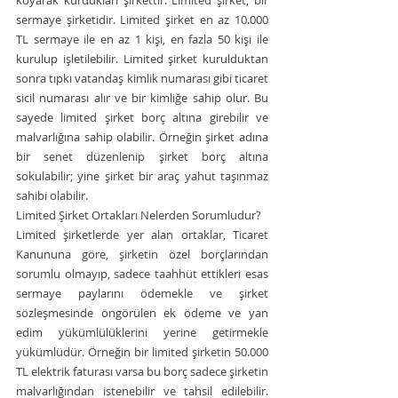
koyarak kurdukları şirkettir. Limited şirket, bir 
sermaye şirketidir. Limited şirket en az 10.000 
TL sermaye ile en az 1 kişi, en fazla 50 kişi ile 
kurulup işletilebilir. Limited şirket kurulduktan 
sonra tıpkı vatandaş kimlik numarası gibi ticaret 
sicil numarası alır ve bir kimliğe sahip olur. Bu 
sayede limited şirket borç altına girebilir ve 
malvarlığına sahip olabilir. Örneğin şirket adına 
bir senet düzenlenip şirket borç altına 
sokulabilir; yine şirket bir araç yahut taşınmaz 
sahibi olabilir.
Limited Şirket Ortakları Nelerden Sorumludur?
Limited şirketlerde yer alan ortaklar, Ticaret 
Kanununa göre, şirketin özel borçlarından 
sorumlu olmayıp, sadece taahhüt ettikleri esas 
sermaye paylarını ödemekle ve şirket 
sözleşmesinde öngörülen ek ödeme ve yan 
edim yükümlülüklerini yerine getirmekle 
yükümlüdür. Örneğin bir limited şirketin 50.000 
TL elektrik faturası varsa bu borç sadece şirketin 
malvarlığından istenebilir ve tahsil edilebilir. 