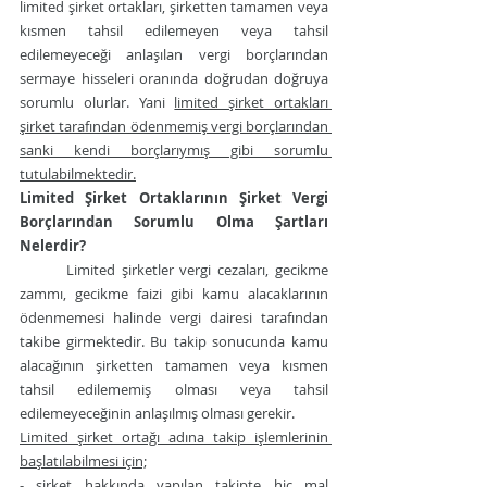
limited şirket ortakları, şirketten tamamen veya 
kısmen tahsil edilemeyen veya tahsil 
edilemeyeceği anlaşılan vergi borçlarından 
sermaye hisseleri oranında doğrudan doğruya 
sorumlu olurlar. Yani 
limited şirket ortakları 
şirket tarafından ödenmemiş vergi borçlarından 
sanki kendi borçlarıymış gibi sorumlu 
tutulabilmektedir.
Limited Şirket Ortaklarının Şirket Vergi 
Borçlarından Sorumlu Olma Şartları 
Nelerdir?
Limited şirketler vergi cezaları, gecikme 
zammı, gecikme faizi gibi kamu alacaklarının 
ödenmemesi halinde vergi dairesi tarafından 
takibe girmektedir. Bu takip sonucunda kamu 
alacağının şirketten tamamen veya kısmen 
tahsil edilememiş olması veya tahsil 
edilemeyeceğinin anlaşılmış olması gerekir. 
Limited şirket ortağı adına takip işlemlerinin 
başlatılabilmesi için;
- şirket hakkında yapılan takipte hiç mal 