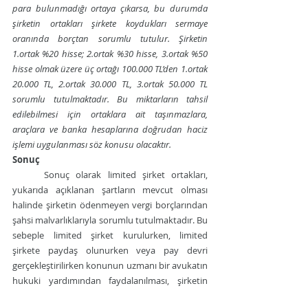
para bulunmadığı ortaya çıkarsa, bu durumda 
şirketin ortakları şirkete koydukları sermaye 
oranında borçtan sorumlu tutulur. Şirketin 
1.ortak %20 hisse; 2.ortak %30 hisse, 3.ortak %50 
hisse olmak üzere üç ortağı 100.000 TL’den 1.ortak 
20.000 TL, 2.ortak 30.000 TL, 3.ortak 50.000 TL 
sorumlu tutulmaktadır. Bu miktarların tahsil 
edilebilmesi için ortaklara ait taşınmazlara, 
araçlara ve banka hesaplarına doğrudan haciz 
işlemi uygulanması söz konusu olacaktır.
Sonuç
Sonuç olarak limited şirket ortakları, 
yukarıda açıklanan şartların mevcut olması 
halinde şirketin ödenmeyen vergi borçlarından 
şahsi malvarlıklarıyla sorumlu tutulmaktadır. Bu 
sebeple limited şirket kurulurken, limited 
şirkete paydaş olunurken veya pay devri 
gerçekleştirilirken konunun uzmanı bir avukatın 
hukuki yardımından faydalanılması, şirketin 
işlemlerinin yürütülmesinde de avukattan 